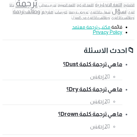
ترجمة
اللغة الانجليزية
الالمانية
اللغة التركية
اللغة الصينية
تدريب مجاني
داتا
سؤال
وظائف ترجمة
مترجم
انتري
شغل داتا انتري
عروض ترجمة
كورسات
وظائف داتا انتري
وظائف داتا انتري من المنزل
قائمة
مكتب ترجمة معتمد
Privacy Policy
الفوتر
احدث الاسئلة
ما هي ترجمة كلمة Dust؟
‫2 إجابتين
ما هي ترجمة كلمة Dry؟
‫2 إجابتين
ما هي ترجمة كلمة Drown؟
‫2 إجابتين