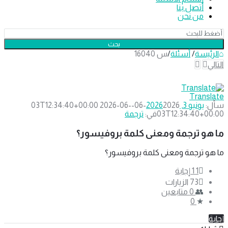
أتصل بنا
من نحن
الرئيسة
/
أسئلة
/
س 16040
التالي
قيد الانتظار
دليل
Translate
الترجمة
سأل:
يونيو 3, 2026
2026-06-03T12:34:40+00:00
2026-06-
03T12:34:40+00:00
في:
ترجمة
الاحدث
أسئلة
ما هو ترجمة ومعنى كلمة بروفيسور؟
ما هو ترجمة ومعنى كلمة بروفيسور؟
1
‫1 إجابة
73
الزيارات
0
متابعين
0
إجابة