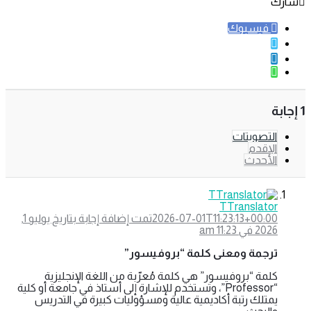
شارك
فيسبوك
‫1 إجابة
التصويتات
الإقدم
الأحدث
TTranslator
2026-07-01T11:23:13+00:00
تمت إضافة إجابة بتاريخ يوليو 1,
2026 في 11:23 am
ترجمة ومعنى كلمة “بروفيسور”
كلمة “بروفيسور” هي كلمة مُعرّبة من اللغة الإنجليزية
“Professor”، وتستخدم للإشارة إلى أستاذ في جامعة أو كلية
يمتلك رتبة أكاديمية عالية ومسؤوليات كبيرة في التدريس