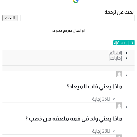
Continue with
Google
القائمة
ابحث عن ترجمة
الجانبية
البحث
او اسأل مترجم محترف
سَل سؤالًا
الشائع
إجابات
ماذا يعني فات الميعاد؟
ماذا يعني ولد فى فمه ملعقه من ذهب ؟