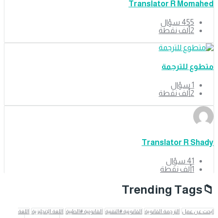
Translator R Momahed
455
سؤال
2ألف
نقطة
متطوع للترجمة
1
سؤال
2ألف
نقطة
Translator R Shady
41
سؤال
1ألف
نقطة
Trending Tags
ابحث عن عمل
الترجمة القانوية
القانونية #التقنية
القانونية #الطبية
اللغة الإنجليزية
اللغة