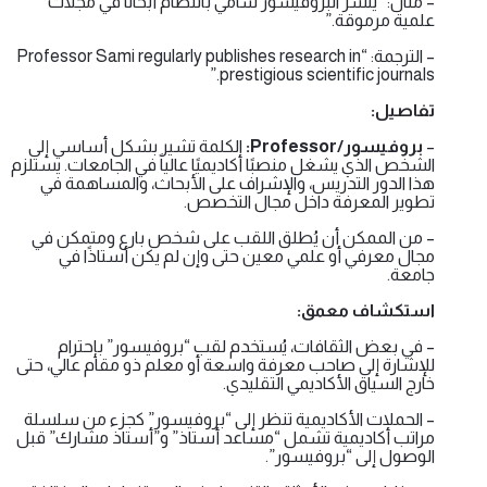
– مثال: “ينشر البروفيسور سامي بانتظام أبحاثًا في مجلات
علمية مرموقة.”
– الترجمة: “Professor Sami regularly publishes research in
prestigious scientific journals.”
تفاصيل:
–
بروفيسور/Professor:
الكلمة تشير بشكل أساسي إلى
الشخص الذي يشغل منصبًا أكاديميًا عالياً في الجامعات. يستلزم
هذا الدور التدريس، والإشراف على الأبحاث، والمساهمة في
تطوير المعرفة داخل مجال التخصص.
– من الممكن أن يُطلق اللقب على شخص بارع ومتمكن في
مجال معرفي أو علمي معين حتى وإن لم يكن أستاذًا في
جامعة.
استكشاف معمق:
– في بعض الثقافات، يُستخدم لقب “بروفيسور” بإحترام
للإشارة إلى صاحب معرفة واسعة أو معلم ذو مقام عالي، حتى
خارج السياق الأكاديمي التقليدي.
– الحملات الأكاديمية تنظر إلى “بروفيسور” كجزء من سلسلة
مراتب أكاديمية تشمل “مساعد أستاذ” و”أستاذ مشارك” قبل
الوصول إلى “بروفيسور”.