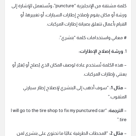
كلمة مشتقة من الإنجليزية “puncture”، وتُستعمل للإشارة إلى
ورشة أو مكان يقوم بإصلاح إطارات السيارات، أو تغييرها، أو
القيام بأعمال تتعلق بصيانة إطارات المركبات.
# معاني واستخدامات كلمة “بنشري”:
1.
ورشة إصلاح الإطارات:
– هذه الكلمة تُستخدم عادة لوصف المكان الذي يُصلح أو يُغيّر أو
يعتني بإطارات المركبات.
–
مثال 1:
“سوف أذهب إلى البنشري لإصلاح إطار سيارتي
المثقوب.”
–
الترجمة:
“I will go to the tire shop to fix my punctured car
tire.”
–
مثال 2:
“المحطات الطرقية غالبًا ما تحتوي على بنشري لمن