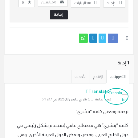
0
متابعين
0
‫1 إجابة
110
الزيارات
إجابة
‫1 إجابة
التصويتات
الإقدم
الأحدث
TTranslator
تمت إضافة إجابة بتاريخ مارس 18, 2026 في 2:17 pm
ترجمة ومعنى كلمة “بنشري”
كلمة “بنشري” هي مصطلح عامي يُستخدم بشكل رئيسي في
دول الخليج العربي، ومصر، وبعض الدول العربية الأخرى. وهي