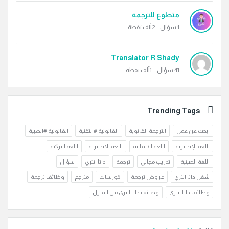
متطوع للترجمة
1
سؤال
2ألف
نقطة
Translator R Shady
41
سؤال
1ألف
نقطة
Trending Tags
ابحث عن عمل
الترجمة القانوية
القانونية #التقنية
القانونية #الطبية
اللغة الإنجليزية
اللغة الالمانية
اللغة الانجليزية
اللغة التركية
اللغة الصينية
تدريب مجاني
ترجمة
داتا انتري
سؤال
شغل داتا انتري
عروض ترجمة
كورسات
مترجم
وظائف ترجمة
وظائف داتا انتري
وظائف داتا انتري من المنزل