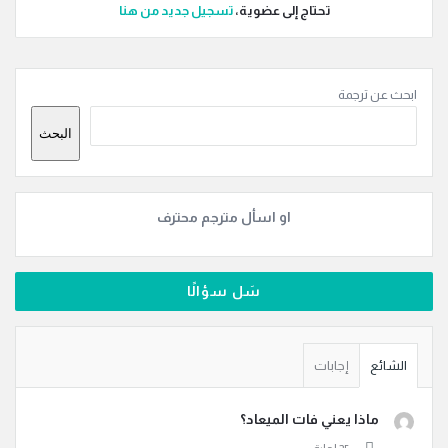
تحتاج إلى عضوية،
‫تسجيل جديد من هنا
القائمة
ابحث عن ترجمة
الجانبية
البحث
او اسأل مترجم محترف
سَل سؤالًا
الشائع
إجابات
ماذا يعني فات الميعاد؟