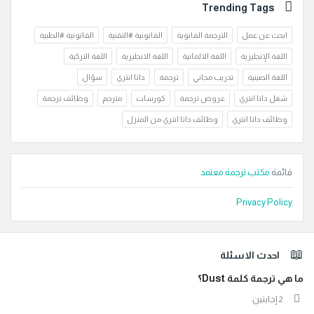
Trending Tags
ابحث عن عمل
الترجمة القانوية
القانونية #التقنية
القانونية #الطبية
اللغة الإنجليزية
اللغة الالمانية
اللغة الانجليزية
اللغة التركية
اللغة الصينية
تدريب مجاني
ترجمة
داتا انتري
سؤال
شغل داتا انتري
عروض ترجمة
كورسات
مترجم
وظائف ترجمة
وظائف داتا انتري
وظائف داتا انتري من المنزل
قائمة
مكتب ترجمة معتمد
Privacy Policy
لفوتر
احدث الاسئلة
ما هي ترجمة كلمة Dust؟
‫2 إجابتين