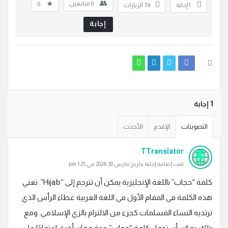
0
متابعين
0
‫1 إجابة
74
الزيارات
إجابة
‫1 إجابة
التصويتات
الإقدم
الأحدث
TTranslator
تمت إضافة إجابة بتاريخ مارس 18, 2026 في 1:25 pm
كلمة “حجاب” باللغة الإنجليزية يمكن أن تترجم إلى “Hijab”. تعني
هذه الكلمة في المقام الأول في اللغة العربية غطاء الرأس الذي
ترتديه النساء المسلمات كجزء من الالتزام بالزي الإسلامي. ومع
ذلك، يمكن أن تحمل كلمة “حجاب” عدة معانٍ أخرى اعتمادًا على