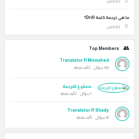
‫2 إجابتين
ما هي ترجمة كلمة Drill؟
‫2 إجابتين
Top Members
Translator R Momahed
455
سؤال
2ألف
نقطة
متطوع للترجمة
1
سؤال
2ألف
نقطة
Translator R Shady
41
سؤال
1ألف
نقطة