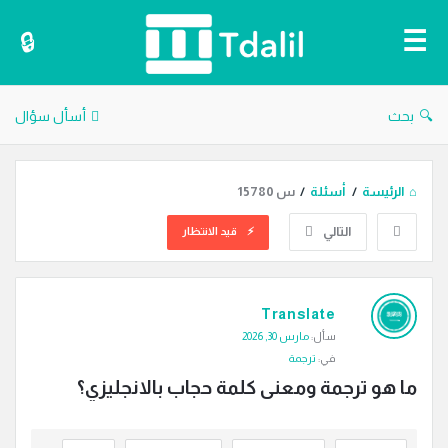
دليل
الترجمة
بحث
أسأل سؤال
الرئيسة
/
أسئلة
/
س 15780
التالي
قيد الانتظار
دليل
Translate
الترجمة
سأل:
مارس 30, 2026
الاحدث
في:
ترجمة
أسئلة
ما هو ترجمة ومعنى كلمة حجاب بالانجليزي؟