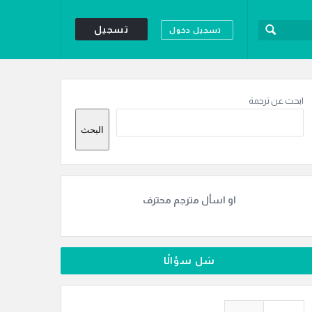
تسجيل
تسجيل دخول
لقائمة
لجانبية
ابحث عن ترجمة
البحث
او اسأل مترجم محترف
سَل سؤالًا