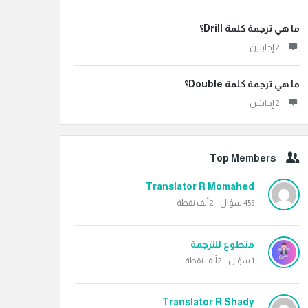
ما هي ترجمة كلمة Drill؟
‫2 إجابتين
ما هي ترجمة كلمة Double؟
‫2 إجابتين
Top Members
Translator R Momahed
455
سؤال
2ألف
نقطة
متطوع للترجمة
1
سؤال
2ألف
نقطة
Translator R Shady