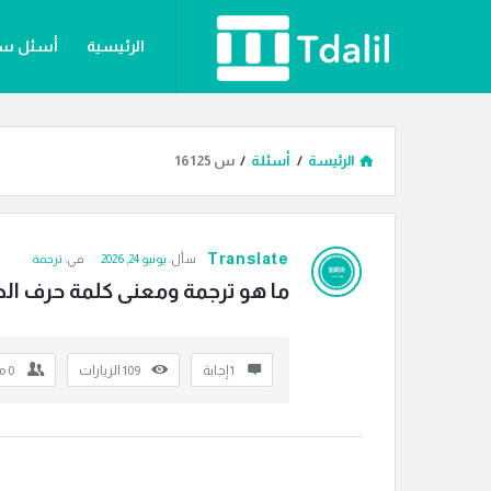
دليل
دليل
الرئيسية
أسئل س
الترجمة
الترجمة
القائمة
الرئيسة
/
أسئلة
/
س 16125
دليل
Translate
سأل:
يونيو 24, 2026
في:
ترجمة
الترجمة
ما هو ترجمة ومعنى كلمة حرف الحا
الاحدث
أسئلة
‫1 إجابة
109
الزيارات
0
م