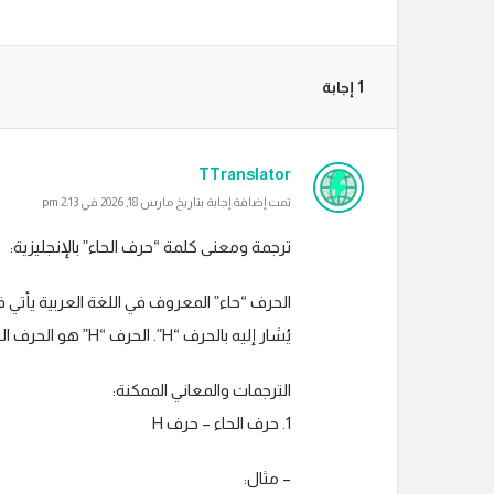
‫1 إجابة
TTranslator
تمت إضافة إجابة بتاريخ مارس 18, 2026 في 2:13 pm
ترجمة ومعنى كلمة “حرف الحاء” بالإنجليزية:
الحرف “حاء” المعروف في اللغة العربية يأتي في
يُشار إليه بالحرف “H”. الحرف “H” هو الحرف الثامن في الأبجدية الإنجليزية.
الترجمات والمعاني الممكنة:
1. حرف الحاء – حرف H
– مثال: