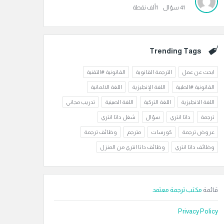
41
سؤال
1ألف
نقطة
Trending Tags
ابحث عن عمل
الترجمة القانوية
القانونية #التقنية
القانونية #الطبية
اللغة الإنجليزية
اللغة الالمانية
اللغة الانجليزية
اللغة التركية
اللغة الصينية
تدريب مجاني
ترجمة
داتا انتري
سؤال
شغل داتا انتري
عروض ترجمة
كورسات
مترجم
وظائف ترجمة
وظائف داتا انتري
وظائف داتا انتري من المنزل
قائمة
مكتب ترجمة معتمد
Privacy Policy