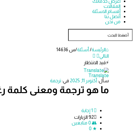
اعرض خدماتك
المقالات
أقسام الاسئلة
أتصل بنا
من نحن
الرئيسة
/
أسئلة
/
س 14636
التالي
قيد الانتظار
دليل
Translate
سأل:
أكتوبر 11, 2025
في:
ترجمة
الترجمة
ما هو ترجمة ومعنى كلمة رغد
الاحدث
أسئلة
‫1 إجابة
92
الزيارات
0
متابعين
0