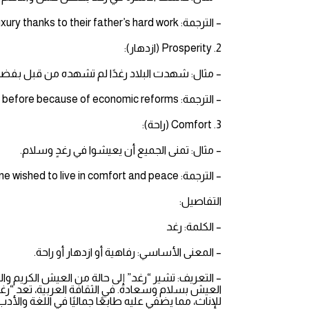
– الترجمة: The family lived in luxury thanks to their father’s hard work.
2. Prosperity (ازدهار):
– مثال: شهدت البلاد رغدًا لم تشهده من قبل بفضل
– الترجمة: The country experienced prosperity like never before because of economic reforms.
3. Comfort (راحة):
– مثال: تمنى الجميع أن يعيشوا في رغدٍ وسلام.
– الترجمة: Everyone wished to live in comfort and peace.
التفاصيل:
– الكلمة: رغد
– المعنى الأساسي: رفاهية أو ازدهار أو راحة.
– التعريف: تشير “رغد” إلى حالة من العيش الكريم وا
العيش بسلام وسعادة. في الثقافة العربية، تعد “رغد
للإناث، مما يضفي عليه طابعًا جماليًا في اللغة والأدب