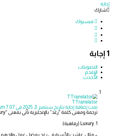
إجابة
شارك
فيسبوك
‫1 إجابة
التصويتات
الإقدم
الأحدث
TTranslator
تمت إضافة إجابة بتاريخ سبتمبر 8, 2025 في 7:07 am
ترجمة ومعنى كلمة “رغد” بالإنجليزية تأتي بمعنى “luxury” أو “prosperity” أو “comfort.” تشير هذه الكلمة عادةً إلى العيش برفاهية وهدوء.
1. Luxury (رفاهية):
– مثال: عاشت الأسرة في رغد بفضل عمل والدهم ا