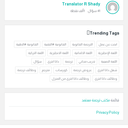
Translator R Shady
41
سؤال
1ألف
نقطة
Trending Tags
ابحث عن عمل
الترجمة القانوية
القانونية #التقنية
القانونية #الطبية
اللغة الإنجليزية
اللغة الالمانية
اللغة الانجليزية
اللغة التركية
اللغة الصينية
تدريب مجاني
ترجمة
داتا انتري
سؤال
شغل داتا انتري
عروض ترجمة
كورسات
مترجم
وظائف ترجمة
وظائف داتا انتري
وظائف داتا انتري من المنزل
قائمة
مكتب ترجمة معتمد
Privacy Policy