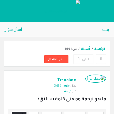
دليل
الترجمة
بحث
أسأل سؤال
الرئيسة
/
أسئلة
/
س 11691
التالي
قيد الانتظار
دليل
Translate
الترجمة
سأل:
مارس 3, 2025
الاحدث
في:
ترجمة
أسئلة
ما هو ترجمة ومعنى كلمة سبلنق؟