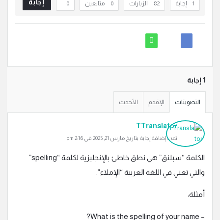
إجابة
‫1 إجابة
82
الزيارات
0
متابعين
0
‫1 إجابة
التصويتات
الإقدم
الأحدث
TTranslator
تمت إضافة إجابة بتاريخ مارس 21, 2025 في 2:16 pm
الكلمة “سبلنق” هي نطق خاطئ بالإنجليزية لكلمة “spelling”
والتي تعني في اللغة العربية “الإملاء”.
أمثلة:
– What is the spelling of your name?