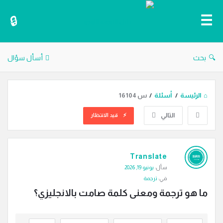
دليل
الترجمة
بحث
أسأل سؤال
الرئيسة
/
أسئلة
/
س 16104
التالي
قيد الانتظار
دليل
Translate
الترجمة
سأل:
يونيو 19, 2026
الاحدث
في:
ترجمة
أسئلة
ما هو ترجمة ومعنى كلمة صامت بالانجليزي؟