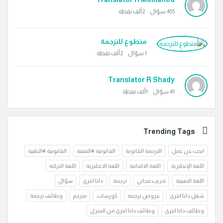
455
سؤال
2ألف
نقطة
متطوع للترجمة
1
سؤال
2ألف
نقطة
Translator R Shady
41
سؤال
1ألف
نقطة
Trending Tags
ابحث عن عمل
الترجمة القانوية
القانونية #التقنية
القانونية #الطبية
اللغة الإنجليزية
اللغة الالمانية
اللغة الانجليزية
اللغة التركية
اللغة الصينية
تدريب مجاني
ترجمة
داتا انتري
سؤال
شغل داتا انتري
عروض ترجمة
كورسات
مترجم
وظائف ترجمة
وظائف داتا انتري
وظائف داتا انتري من المنزل