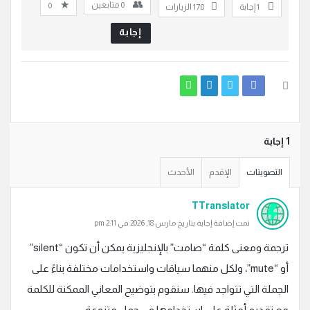
0
متابعين
0
‫1 إجابة
178
الزيارات
إجابة
‫1 إجابة
التصويتات
الإقدم
الأحدث
TTranslator
تمت إضافة إجابة بتاريخ مارس 18, 2026 في 2:11 pm
ترجمة ومعنى كلمة “صامت” بالإنجليزية يمكن أن تكون “silent”
أو “mute”، ولكل منهما سياقات واستخدامات مختلفة بناءً على
الجملة التي تتواجد فيها. سنقوم بتوضيح المعاني الممكنة للكلمة
مع تقديم أمثلة على استخدامها في جمل متنوعة.