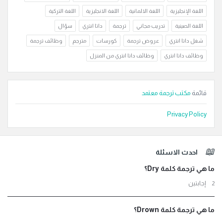
اللغة الإنجليزية
اللغة الالمانية
اللغة الانجليزية
اللغة التركية
اللغة الصينية
تدريب مجاني
ترجمة
داتا انتري
سؤال
شغل داتا انتري
عروض ترجمة
كورسات
مترجم
وظائف ترجمة
وظائف داتا انتري
وظائف داتا انتري من المنزل
قائمة
مكتب ترجمة معتمد
Privacy Policy
لفوتر
احدث الاسئلة
ما هي ترجمة كلمة Dry؟
‫2 إجابتين
ما هي ترجمة كلمة Drown؟