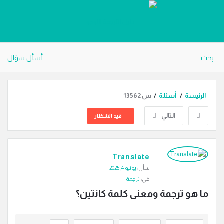
دليل
الترجمة
بحث
أسأل سؤال
الرئيسة
/
أسئلة
/
س 13562
التالي
قيد الانتظار
دليل
Translate
الترجمة
سأل:
يونيو 4, 2025
الاحدث
في:
ترجمة
أسئلة
ما هو ترجمة ومعنى كلمة كانتين؟