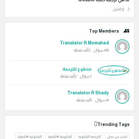
‫2 إجابتين
Top Members
Translator R Momahed
455
سؤال
2ألف
نقطة
متطوع للترجمة
1
سؤال
2ألف
نقطة
Translator R Shady
41
سؤال
1ألف
نقطة
Trending Tags
ابحث عن عمل
الترجمة القانوية
القانونية #التقنية
القانونية #الطبية