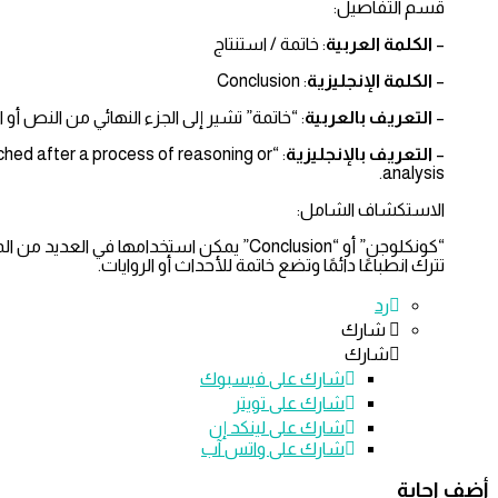
قسم التفاصيل:
–
الكلمة العربية
: خاتمة / استنتاج
–
الكلمة الإنجليزية
: Conclusion
–
التعريف بالعربية
: “خاتمة” تشير إلى الجزء النهائي من النص أو 
–
التعريف بالإنجليزية
eached after a process of reasoning or
analysis.
الاستكشاف الشامل:
“كونكلوجن” أو “Conclusion” يمكن استخدامه
تترك انطباعًا دائمًا وتضع خاتمة للأحداث أو الروايات.
رد
شارك
شارك
شارك على
فيسبوك
شارك على تويتر
شارك على لينكد إن
شارك على واتس آب
أضف اجابة