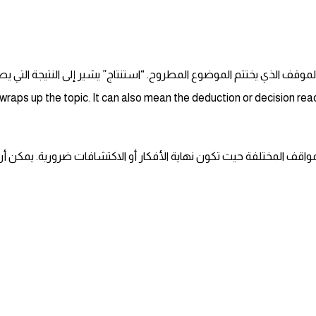
الموقف الذي يختتم الموضوع المطروح. “استنتاج” يشير إلى النتيجة التي يصل
that wraps up the topic. It can also mean the deduction or decision r
ا في العديد من المواقف المختلفة حيث تكون نهاية الأفكار أو الاكتشافات ضرورية. يم