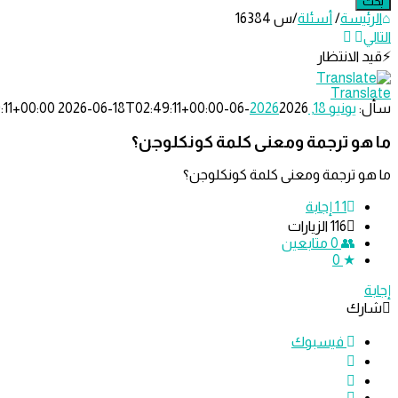
الرئيسة
/
أسئلة
/
س 16384
التالي
قيد الانتظار
دليل
Translate
الترجمة
سأل:
يونيو 18, 2026
2026-06-18T02:49:11+00:00
2026-06-18T02:49:11+00:00
الاحدث
ما هو ترجمة ومعنى كلمة كونكلوجن؟
أسئلة
ما هو ترجمة ومعنى كلمة كونكلوجن؟
1
‫1 إجابة
116
الزيارات
0
متابعين
0
إجابة
شارك
فيسبوك