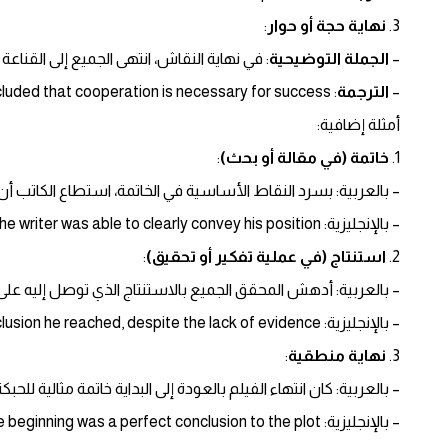
3.
نهاية حجة أو حوار
:
–
الجملة التوضيحية
: في نهاية النقاش، انتهى الجميع إلى القناعة
–
الترجمة
: At the end of the debate, everyone concluded that cooperation is necessary for success.
أمثلة إضافية:
1.
خاتمة (في مقالة أو بحث)
:
– بالعربية: بسرد النقاط الأساسية في الخاتمة، استطاع الكاتب
– بالإنجليزية: By summarizing the key points in the conclusion, the writer was able to clearly convey his position.
2.
استنتاج (في عملية تفكير أو تحقيق)
:
– بالعربية: أدهش المحقق الجميع بالاستنتاج الذي توصل إليه على 
– بالإنجليزية: The detective surprised everyone with the conclusion he reached, despite the lack of evidence.
3.
نهاية منطقية
:
– بالعربية: كان انتهاء الفيلم بالعودة إلى البداية خاتمة مثالية للحبكة
– بالإنجليزية: The film’s ending with a return to the beginning was a perfect conclusion to the plot.