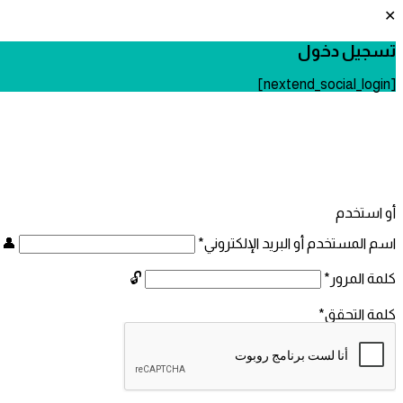
تسجيل دخول
[nextend_social_login]
أو استخدم
اسم المستخدم أو البريد الإلكتروني
*
كلمة المرور
*
كلمة التحقق
*