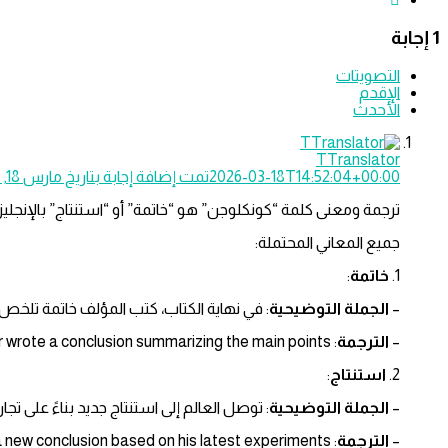
‫1 إجابة
التصويتات
الإقدم
الأحدث
TTranslator
2026-03-18T14:52:04+00:00
تمت إضافة إجابة بتاريخ مارس 18, 2026 في 2:52 pm
ترجمة ومعنى كلمة “كونكلوجن” هو “خاتمة” أو “استنتاج” بالإنجليز
جميع المعاني المحتملة:
1.
خاتمة
:
–
الجملة التوضيحية
: في نهاية الكتاب، كتب المؤلف خاتمة تلخص 
–
الترجمة
: At the end of the book, the author wrote a conclusion summarizing the main points.
2.
استنتاج
:
–
الجملة التوضيحية
: توصل العالم إلى استنتاج جديد بناءً على تجارب
–
الترجمة
: The scientist reached a new conclusion based on his latest experiments.