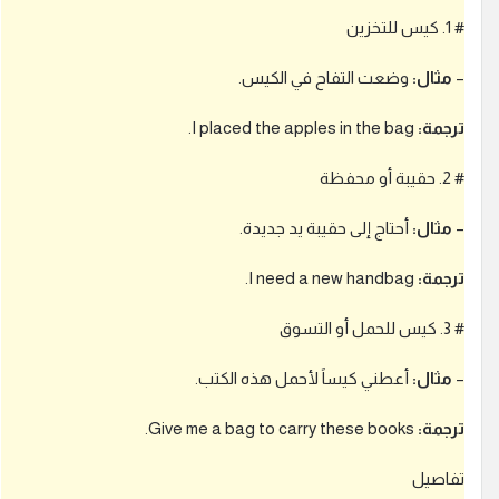
. كيس للتخزين
مثال:
وضعت التفاح في الكيس.
رجمة:
I placed the apples in the bag.
 حقيبة أو محفظة
مثال:
أحتاج إلى حقيبة يد جديدة.
رجمة:
I need a new handbag.
 كيس للحمل أو التسوق
مثال:
أعطني كيساً لأحمل هذه الكتب.
رجمة:
Give me a bag to carry these books.
فاصيل