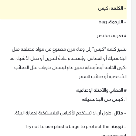
الكلمة:
كيس
الترجمة:
bag
ebook
 تعريف مختصر:
oogle
شير كلمة “كيس” إلى وعاء مرن مصنوع من مواد مختلفة مثل
لبلاستيك أو القماش، ويُستخدم عادةً لتخزين أو حمل الأشياء. قد
أ
كون الكلمة أيضاً بمثابة تعبير عام ليشمل حاويات مثل الحقائب
است
لشخصية أو حقائب السفر.
 المعاني والأمثلة الإضافية:
1
كيس من البلاستيك:
مثال:
حاول أن لا تستخدم الأكياس البلاستيكية لحماية البيئة.
ترجمة:
Try not to use plastic bags to protect the
environment