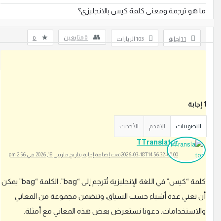
ا هو ترجمة ومعنى كلمة كيس بالانجليزي؟
0
متابعين
0
1
‫1 إجابة
103
الزيارات
إجابة
بة
التصويتات
الإقدم
الأحدث
TTranslator
2026-03-18T14:56:32+00:00
تمت إضافة إجابة بتاريخ مارس 18, 2026 في 2:56 pm
كلمة “كيس” في اللغة الإنجليزية تُترجم إلى “bag”. الكلمة “bag” يمكن
ن تعني عدة أشياء حسب السياق، وتتضمن مجموعة من المعاني
الاستخدامات. دعونا نستعرض بعض هذه المعاني مع أمثلة.