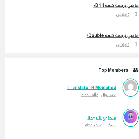
رجمة كلمة Drill؟
جابتين
رجمة كلمة Double؟
جابتين
Top Members
Translator R Momahed
455
سؤال
2ألف
نقطة
متطوع للترجمة
1
سؤال
2ألف
نقطة