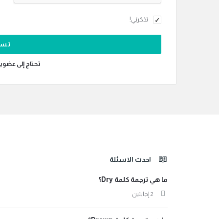
تذكرني!
تحتاج إلى عضوي
الفوتر
احدث الاسئلة
ما هي ترجمة كلمة Dry؟
‫2 إجابتين