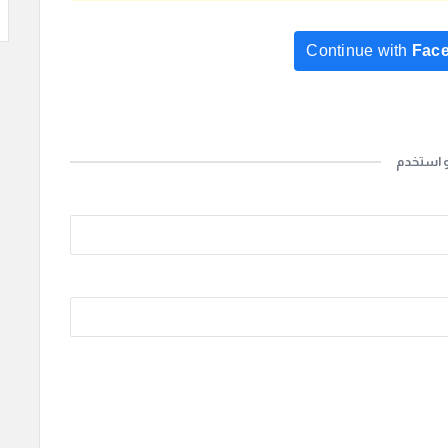
Continue with
Fac
Continue with
Go
و استخدم