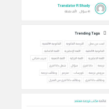
Translator R Shady
41
سؤال
1ألف
نقطة
Trending Tags
ابحث عن عمل
الترجمة القانوية
القانونية #التقنية
القانونية #الطبية
اللغة الإنجليزية
اللغة الالمانية
اللغة الانجليزية
اللغة التركية
اللغة الصينية
تدريب مجاني
ترجمة
داتا انتري
سؤال
شغل داتا انتري
عروض ترجمة
كورسات
مترجم
وظائف ترجمة
وظائف داتا انتري
وظائف داتا انتري من المنزل
قائمة
مكتب ترجمة معتمد