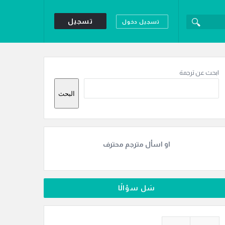
تسجيل
تسجيل دخول
لقائمة
لجانبية
ابحث عن ترجمة
البحث
او اسأل مترجم محترف
سَل سؤالًا