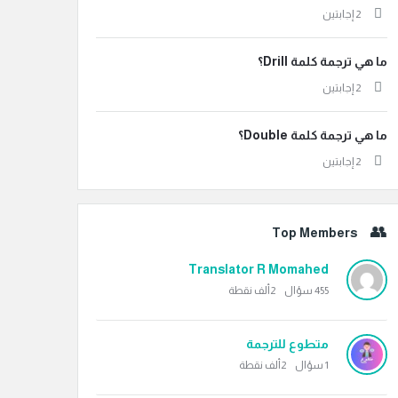
‫2 إجابتين
ما هي ترجمة كلمة Drill؟
‫2 إجابتين
ما هي ترجمة كلمة Double؟
‫2 إجابتين
Top Members
Translator R Momahed
455
سؤال
2ألف
نقطة
متطوع للترجمة
1
سؤال
2ألف
نقطة