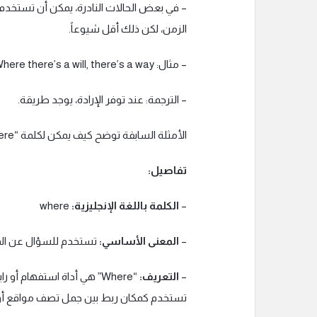
الزمن، لكن ذلك أقل شيوعاً.
– مثال: Where there’s a will, there’s a way.
– الترجمة: عند توفر الإرادة، يوجد طريقة.
الأمثلة السابقة توضح كيف يمكن لكلمة “where” أن تأخذ معانٍ مختلفة بناءً على السياق المستخدم.
تفاصيل:
–
الكلمة باللغة الإنجليزية:
where
–
المعنى الأساسي:
تستخدم للسؤال عن المو
–
التعريف:
“Where” هي أداة استفهام 
تستخدم كمكان ربط بين جمل تصف مواقع أو