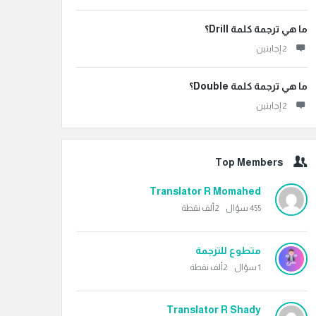
ما هي ترجمة كلمة Drill؟
‫2 إجابتين
ما هي ترجمة كلمة Double؟
‫2 إجابتين
Top Members
Translator R Momahed
455
سؤال
2ألف
نقطة
متطوع للترجمة
1
سؤال
2ألف
نقطة
Translator R Shady