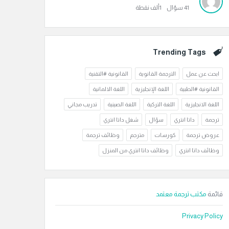
41
سؤال
1ألف
نقطة
Trending Tags
ابحث عن عمل
الترجمة القانوية
القانونية #التقنية
القانونية #الطبية
اللغة الإنجليزية
اللغة الالمانية
اللغة الانجليزية
اللغة التركية
اللغة الصينية
تدريب مجاني
ترجمة
داتا انتري
سؤال
شغل داتا انتري
عروض ترجمة
كورسات
مترجم
وظائف ترجمة
وظائف داتا انتري
وظائف داتا انتري من المنزل
قائمة
مكتب ترجمة معتمد
Privacy Policy