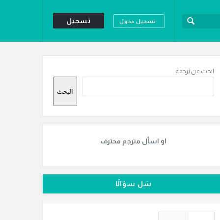
تسجيل
تسجيل دخول
لقائمة
لجانبية
ابحث عن ترجمة
البحث
او اسأل مترجم محترف
سَل سؤالًا