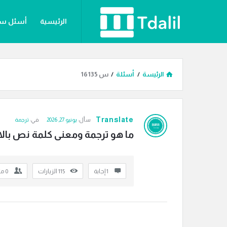
دليل
دليل
الرئيسية
أسئل س
الترجمة
الترجمة
القائمة
الرئيسة
/
أسئلة
/
س 16135
دليل
Translate
سأل:
يونيو 27, 2026
في:
ترجمة
الترجمة
ما هو ترجمة ومعنى كلمة نص بالا
الاحدث
أسئلة
‫1 إجابة
115
الزيارات
0
مت