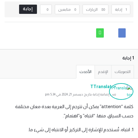
إجابة
‫1 إجابة
80
الزيارات
0
متابعين
0
‫1 إجابة
التصويتات
الإقدم
الأحدث
TTranslator
تمت إضافة إجابة بتاريخ ديسمبر 21, 2024 في 5:34 pm
كلمة “attention” يمكن أن تترجم إلى العربية بعدة معان مختلفة
حسب السياق، منها: “انتباه” و”اهتمام”.
1. انتباه: تُستخدم للإشارة إلى التركيز أو الانتباه إلى شيء ما.