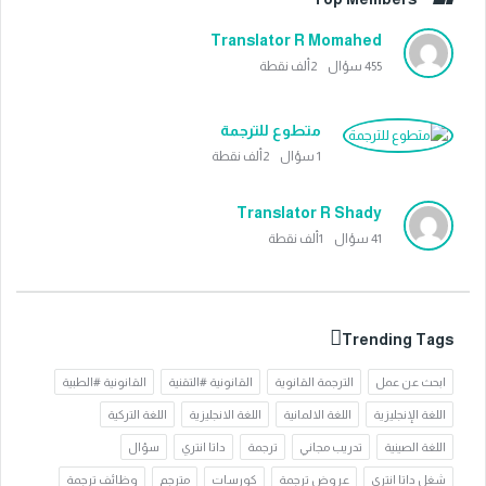
Translator R Momahed
455
سؤال
2ألف
نقطة
متطوع للترجمة
1
سؤال
2ألف
نقطة
Translator R Shady
41
سؤال
1ألف
نقطة
Trending Tags
ابحث عن عمل
الترجمة القانوية
القانونية #التقنية
القانونية #الطبية
اللغة الإنجليزية
اللغة الالمانية
اللغة الانجليزية
اللغة التركية
اللغة الصينية
تدريب مجاني
ترجمة
داتا انتري
سؤال
شغل داتا انتري
عروض ترجمة
كورسات
مترجم
وظائف ترجمة