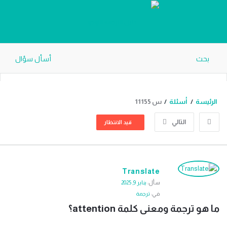
دليل
الترجمة
بحث
أسأل سؤال
الرئيسة
/
أسئلة
/
س 11155
التالي
قيد الانتظار
دليل
Translate
الترجمة
سأل:
يناير 9, 2025
الاحدث
في:
ترجمة
أسئلة
ما هو ترجمة ومعنى كلمة attention؟