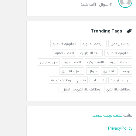
41
سؤال
1ألف
نقطة
Trending Tags
ابحث عن عمل
الترجمة القانوية
القانونية #التقنية
القانونية #الطبية
اللغة الإنجليزية
اللغة الالمانية
اللغة الانجليزية
اللغة التركية
اللغة الصينية
تدريب مجاني
ترجمة
داتا انتري
سؤال
شغل داتا انتري
عروض ترجمة
كورسات
مترجم
وظائف ترجمة
وظائف داتا انتري
وظائف داتا انتري من المنزل
قائمة
مكتب ترجمة معتمد
Privacy Policy