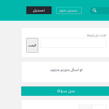
تسجيل
تسجيل دخول
لقائمة
لجانبية
ابحث عن ترجمة
البحث
او اسأل مترجم محترف
سَل سؤالًا