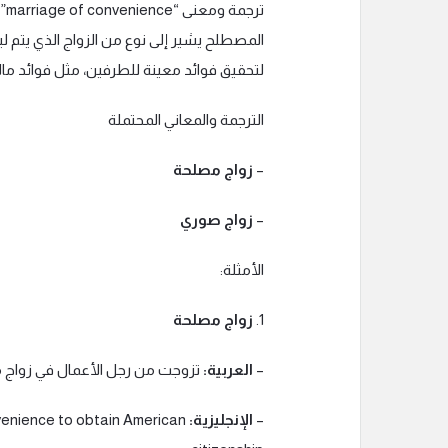
تر
المصطلح يشير إلى نوع من الزواج الذي يتم ليس
لتحقيق فوائد معينة للطرفين، مثل فوائد مالية
الترجمة والمعاني المحتملة
–
زواج مصلحة
–
زواج صوري
الأمثلة:
1.
زواج مصلحة
–
العربية:
تزوجت من رجل الأعمال في زواج م
–
الإنجليزية:
venience to obtain American