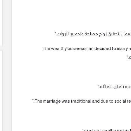
 العمل لتحقيق زواج مصلحة وتجميع الثروات.”
The wealthy businessman decided to marry his partner 
c
ية تتعلق بالعائلة.”
صلحة لتعزيز القوة السياسية.”