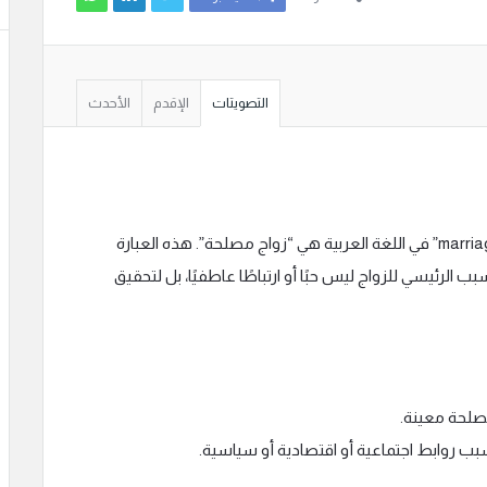
التصويتات
الإقدم
الأحدث
الترجمة الدقيقة لعبارة “marriage of convenience” في اللغة العربية هي “زواج مصلحة”. هذه العبارة
الرئيسي للزواج ليس حبًا أو ارتباطًا عاطفيًا، بل لتحقيق
صلحة معينة.
بب روابط اجتماعية أو اقتصادية أو سياسية.