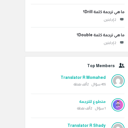
ما هي ترجمة كلمة Drill؟
‫2 إجابتين
ما هي ترجمة كلمة Double؟
‫2 إجابتين
Top Members
Translator R Momahed
455
سؤال
2ألف
نقطة
متطوع للترجمة
1
سؤال
2ألف
نقطة
Translator R Shady