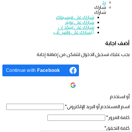
رد
شارك
شارك
شارك على
فيسبوك
شارك على تويتر
شارك على لينكد إن
شارك على واتس آب
اجابة
ليك تسجيل الدخول لتتمكن من إضافة إجابة.
Continue with
Facebook
Continue with
Google
ستخدم
لمستخدم أو البريد الإلكتروني
*
المرور
*
التحقق
*