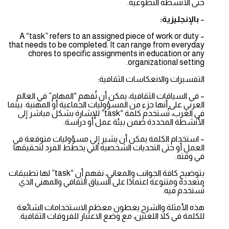
حتى الأنشطة التطوعية.
–
بالإنجليزية:
– A “task” refers to an assigned piece of work or duty
that needs to be completed. It can range from everyday
chores to specific assignments in education or any
organizational setting.
التفسيرات والانعكاسات الثقافية:
– في السياقات الثقافية، يمكن أن تُفهم “المهام” في العالم
العربي على أنها جزء من المسؤوليات الجماعية أو المهنية. بينما
في الغرب، تُستخدم كلمة “task” للإشارة بشكل مباشر إلى
الأنشطة المحددة ضمن بيئة عمل أو دراسة.
– استخدام الكلمة يمكن أن يشير إلى مسؤوليات متوقعة في
العمل أو حتى التحديات الشخصية التي يخطط الفرد لتحقيقها
في وقته.
بتوضيح كافة الجوانب والمعاني، نفهم أن “task” لها تطبيقات
متعددة ومتنوعة اعتمادًا على السياق الثقافي والمهني الذي
تُستخدم فيه.
هذه الأمثلة والشرح يغطون معظم الاستخدامات الشائعة
للكلمة في كلا اللغتين، مع وضع الاعتبار للفروقات الثقافية.