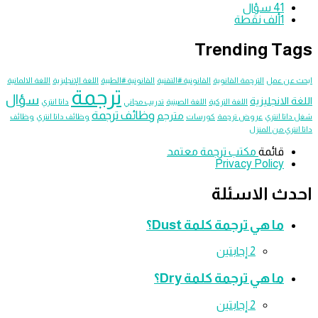
41
سؤال
1ألف
نقطة
Trending T
عن عمل
الترجمة القانوية
القانونية #التقنية
القانونية #الطبية
اللغة الإنجليزية
اللغة الالمانية
ترجمة
سؤال
الانجليزية
اللغة التركية
اللغة الصينية
تدريب مجاني
داتا انتري
وظائف ترجمة
مترجم
ا انتري
عروض ترجمة
كورسات
وظائف داتا انتري
وظائف
تري من المنزل
قائمة
مكتب ترجمة معتمد
Privacy Policy
تر
ث الاسئلة
ما هي ترجمة كلمة Dust؟
‫2 إجابتين
ما هي ترجمة كلمة Dry؟
‫2 إجابتين