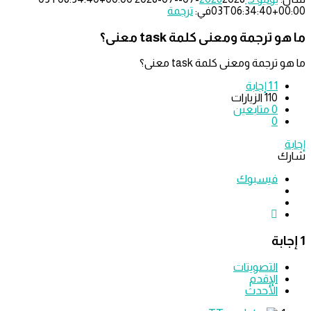
03T06:34:40+0
في:
ترجمة
حدث
لة
 ترجمة ومعنى كلمة task معنى؟
ترجمة ومعنى كلمة task معنى؟
1
‫1 إجابة
110
الزيارات
0
متابعين
0
ك
فيسبوك
التصويتات
الإقدم
الأحدث