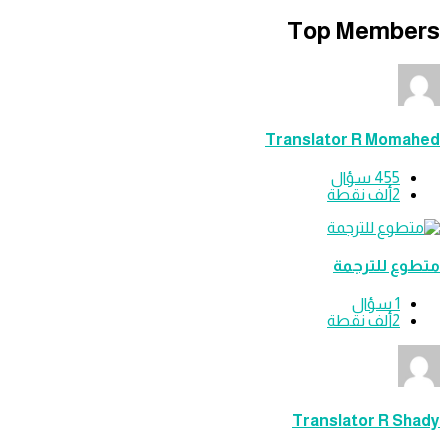
Top Memb
Translator R Mom
455
سؤال
2ألف
نقطة
ع للترجمة
1
سؤال
2ألف
نقطة
Translator R S