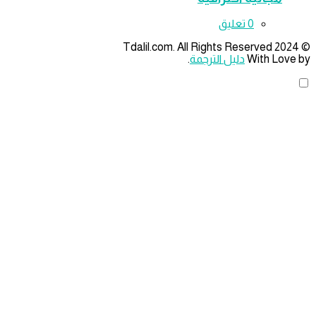
‫0 تعليق
With Lov
دليل الترجمة
.