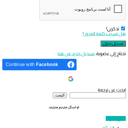
ذكرني!
سيت كلمة المرور؟
 إلى عضوية،
‫تسجيل جديد من هنا
Continue with
Facebook
Continue with
Google
ئمة
 عن ترجمة
نبية
البحث
او اسأل مترجم محترف
ؤالًا
الشائع