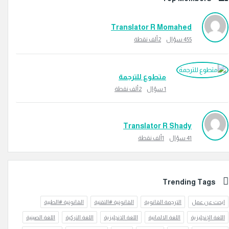
Translator R Momahed
455
سؤال
2ألف
نقطة
متطوع للترجمة
1
سؤال
2ألف
نقطة
Translator R Shady
41
سؤال
1ألف
نقطة
Trending Tag
عن عمل
الترجمة القانوية
القانونية #التقنية
القانونية #الطبية
الإنجليزية
اللغة الالمانية
اللغة الانجليزية
اللغة التركية
اللغة الصينية