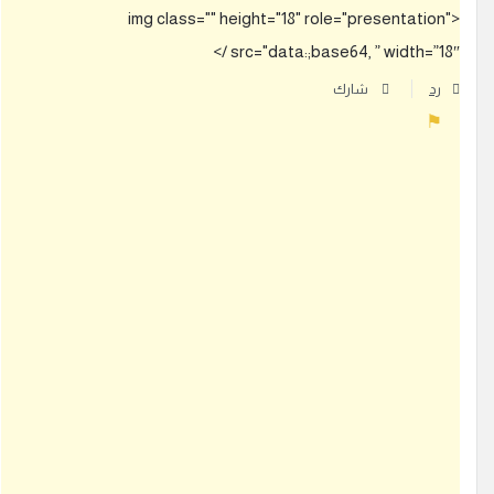
<img class="" height="18" role="presentation"
src="data:;base64, ” width=”18″ /
رد
شارك