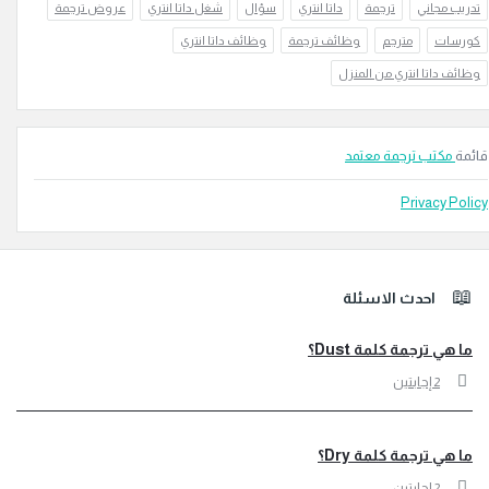
 مجاني
ترجمة
داتا انتري
سؤال
شغل داتا انتري
عروض ترجمة
ات
مترجم
وظائف ترجمة
وظائف داتا انتري
 داتا انتري من المنزل
كتب ترجمة معتمد
Privacy 
تر
احدث الاسئلة
ي ترجمة كلمة Dust؟
‫2 إجابتين
ي ترجمة كلمة Dry؟
‫2 إجابتين