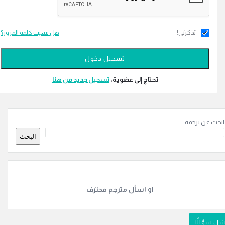
تذكرني!
هل نسيت كلمة المرور؟
تحتاج إلى عضوية،
‫تسجيل جديد من هنا
ة
ن ترجمة
ة
البحث
او اسأل مترجم محترف
الًا