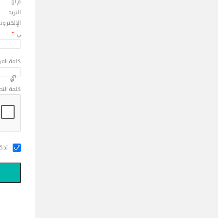
م أو
البريد
الإلكترون
ي
*
كلمة المر
كلمة الت
تذك