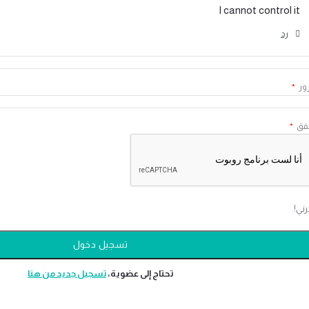
I cannot control it
رد
ور
*
حقق
*
رني!
تحتاج إلى عضوية،
‫تسجيل جديد من هنا