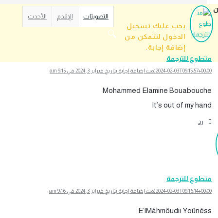
شارك
التصويتات
الإقدم
الأحدث
يجب عليك تسجيل
الدخول لتتمكن من
إضافة إجابة.
متطوع للترجمة
2024-02-03T09:15:57+00:00
تمت إضافة إجابة بتاريخ فبراير 3, 2024 في 9:15 am
Continue with
Faceboo
Mohammed Elamine Bouabouche
It’s out of my hand
Continue with
Googl
رد
أو
استخدم
متطوع للترجمة
2024-02-03T09:16:14+00:00
تمت إضافة إجابة بتاريخ فبراير 3, 2024 في 9:16 am
E’lMàhmôudii Yoûnéss