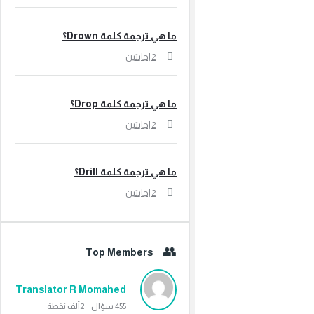
ما هي ترجمة كلمة Drown؟
‫2 إجابتين
ما هي ترجمة كلمة Drop؟
‫2 إجابتين
ما هي ترجمة كلمة Drill؟
‫2 إجابتين
Top Members
Translator R Momahed
455
سؤال
2ألف
نقطة