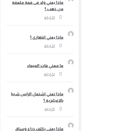
ماذا يعني ولد فى فمه ملعقه
من ذهب ؟
ماذا يعني انتهازى ؟
ما معني فات الميعاد
ماذا تعني اشتعل الراس شيبا
بالانجليزيه ؟
ماذا يعني يكلف ذراع وساق