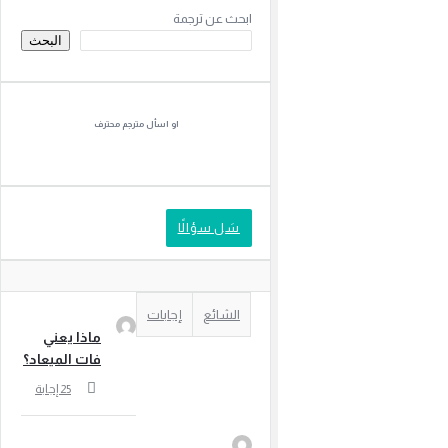
ابحث عن ترجمة
الجانبية
البحث
او اسأل مترجم محترف
سَل سؤالًا
الشائع
إجابات
ماذا يعني
فات الميعاد؟