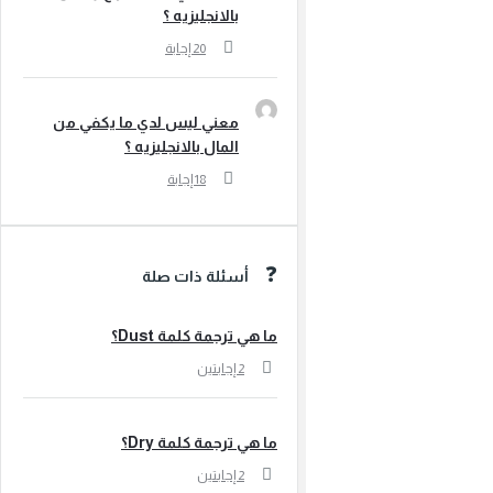
بالانجليزيه ؟
معني ليس لدي ما يكفي من
المال بالانجليزيه ؟
أسئلة ذات صلة
ما هي ترجمة كلمة Dust؟
‫2 إجابتين
ما هي ترجمة كلمة Dry؟
‫2 إجابتين