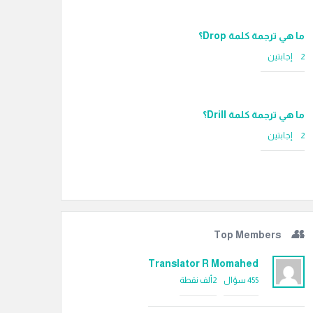
ما هي ترجمة كلمة Drop؟
‫2 إجابتين
ما هي ترجمة كلمة Drill؟
‫2 إجابتين
Top Members
Translator R Momahed
455
سؤال
2ألف
نقطة