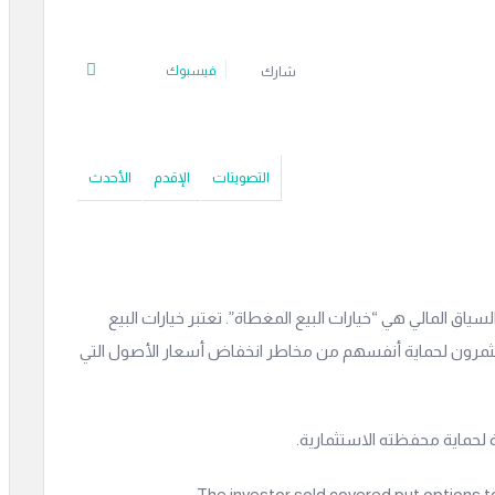
فيسبوك
شارك
التصويتات
الإقدم
الأحدث
لرئيسية لعبارة “Covered Put” في السياق المالي هي “خيارات البيع المغطاة”. تعتبر خيارات البيع
ستثمرون لحماية أنفسهم من مخاطر انخفاض أسعار الأصول التي
ة لحماية محفظته الاستثمارية.