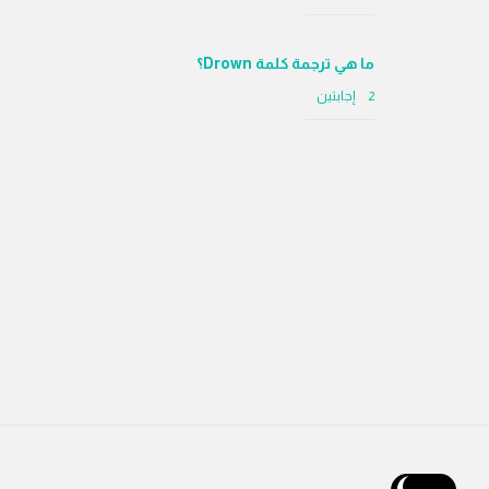
ما هي ترجمة كلمة Drown؟
‫2 إجابتين