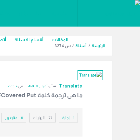
ليل
دليل
الرئيسية
أسئل سؤال
وظائف
الترجمة
لترجمة
القائمة
المقالات
أقسام الاسئلة
أتصل
الرئيسة
/
أسئلة
/
س 8274
دليل
الترجمة
Translate
سأل:
أكتوبر 31, 2024
في:
ترجمة
الاحدث
ما هي ترجمة كلمة Covered Put؟
أسئلة
‫1 إجابة
77
الزيارات
0
متابعين
إ