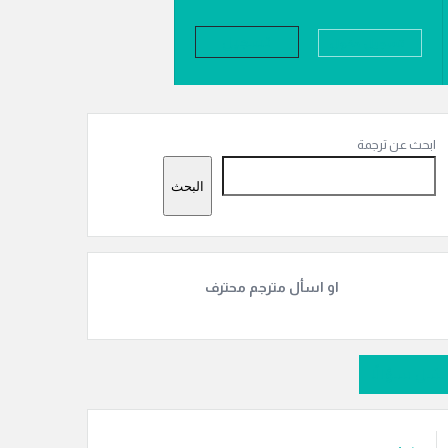
تسجيل
تسجيل دخول
لقائمة
لجانبية
ابحث عن ترجمة
البحث
او اسأل مترجم محترف
سَل سؤالًا