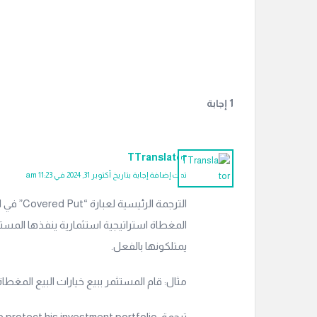
‫1 إجابة
TTranslator
تمت إضافة إجابة بتاريخ أكتوبر 31, 2024 في 11:23 am
الترجمة ا
المغطاة استراتيجية استثمارية ينفذها الم
يمتلكونها بالفعل.
مثال: قام المستثمر ببيع خيارات البيع المغطا
ترجمة: The investor sold covered put options to protect his investment portfolio.