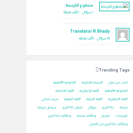
متطوع للترجمة
1
سؤال
2ألف
نقطة
Translator R Shady
41
سؤال
1ألف
نقطة
Trending Tags
ابحث عن عمل
الترجمة القانوية
القانونية #التقنية
القانونية #الطبية
اللغة الإنجليزية
اللغة الالمانية
اللغة الانجليزية
اللغة التركية
اللغة الصينية
تدريب مجاني
ترجمة
داتا انتري
سؤال
شغل داتا انتري
عروض ترجمة
كورسات
مترجم
وظائف ترجمة
وظائف داتا انتري
وظائف داتا انتري من المنزل