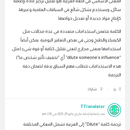
المعنى الأساسي في اللغة العربية هو تقليل تركيز مادة بإضافة
سائل، ويستخدم بشكل شائع في السياقات العلمية وغيرها،
كإنتاج مواد جديدة أو تعديل خواصها.
الكلمة تتضمن استخدامات متعددة في عدة مجالات مثل
الكيمياء والطبخ وحتى في بعض التعابير اليومية. يمكن أيضاً
استخدامها بمعنى مجازي لتعني تقليل كثافة أو قوة شيء (مثل
“dilute someone’s influence” أي “تخفيف تأثير شخص ما”).
هذه الاستخدامات تتطلب فهم السياق بدقة لضمان دقة
الترجمة.
رد
شارك
TTranslator
تمت إضافة إجابة بتاريخ مايو 29, 2025 في 2:18 pm
ترجمة كلمة “Dilute” إلى العربية تشمل المعاني المختلفة