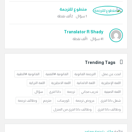
متطوع للترجمة
1
سؤال
2ألف
نقطة
Translator R Shady
41
سؤال
1ألف
نقطة
Trending Tags
ابحث عن عمل
الترجمة القانوية
القانونية #التقنية
القانونية #الطبية
اللغة الإنجليزية
اللغة الالمانية
اللغة الانجليزية
اللغة التركية
اللغة الصينية
تدريب مجاني
ترجمة
داتا انتري
سؤال
شغل داتا انتري
عروض ترجمة
كورسات
مترجم
وظائف ترجمة
وظائف داتا انتري
وظائف داتا انتري من المنزل
قائمة
مكتب ترجمة معتمد