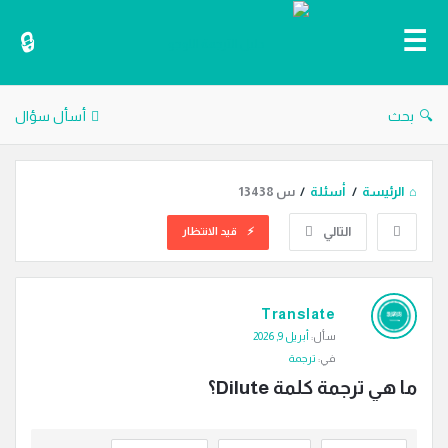
دليل
الترجمة
بحث
أسأل سؤال
الرئيسة
/
أسئلة
/
س 13438
التالي
قيد الانتظار
دليل
Translate
الترجمة
سأل:
أبريل 9, 2026
الاحدث
في:
ترجمة
أسئلة
ما هي ترجمة كلمة Dilute؟