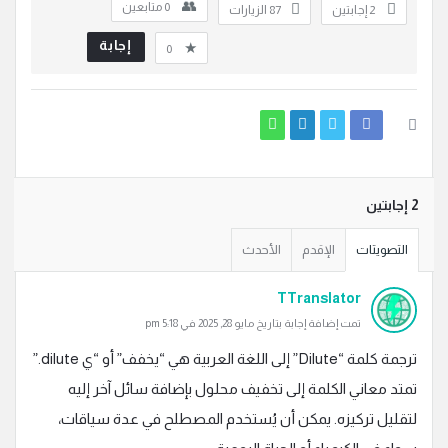
0
متابعين
‫2 إجابتين
87
الزيارات
إجابة
0
‫2 إجابتين
التصويتات
الإقدم
الأحدث
TTranslator
تمت إضافة إجابة بتاريخ مايو 28, 2025 في 5:18 pm
ترجمة كلمة “Dilute” إلى اللغة العربية هي “يخفف” أو “ي dilute.”
تمتد معاني الكلمة إلى تخفيف محلول بإضافة سائل آخر إليه
لتقليل تركيزه. يمكن أن يُستخدم المصطلح في عدة سياقات،