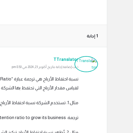
‫1 إجابة
TTranslator
تمت إضافة إجابة بتاريخ أكتوبر 23, 2024 في 8:50 pm
لقياس مقدار الأرباح التي تحتفظ بها الشركة 
مثال 1: تستخدم الشركة نسبة احتفاظ الأرباح لتنمية أعمالها.
ترجمة: The company uses the earnings retention ratio to grow its business.
مثال 2: تُظهر نسبة احتفاظ الأرباح تركيز الشركة على الاستثمار الداخلي.