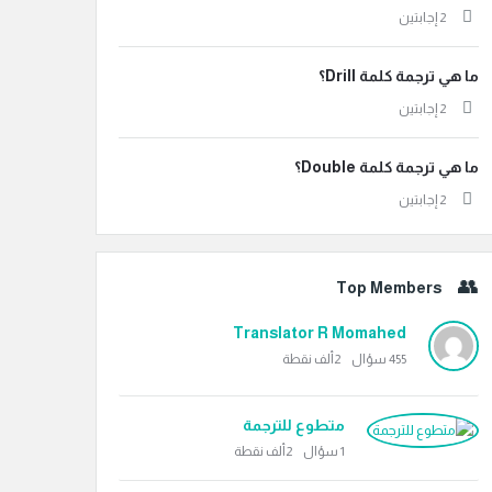
‫2 إجابتين
ما هي ترجمة كلمة Drill؟
‫2 إجابتين
ما هي ترجمة كلمة Double؟
‫2 إجابتين
Top Members
Translator R Momahed
455
سؤال
2ألف
نقطة
متطوع للترجمة
1
سؤال
2ألف
نقطة