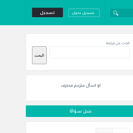
تسجيل
تسجيل دخول
لقائمة
لجانبية
ابحث عن ترجمة
البحث
او اسأل مترجم محترف
سَل سؤالًا