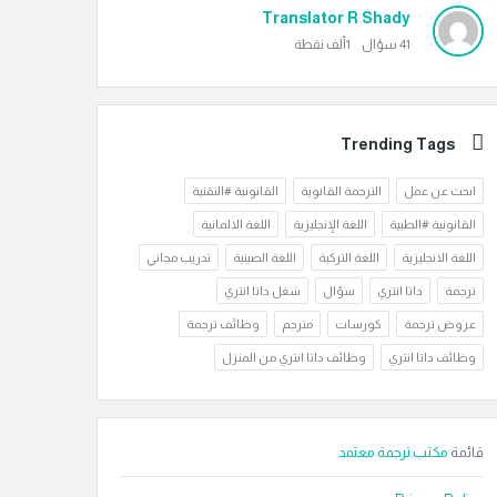
Translator R Shady
41
سؤال
1ألف
نقطة
Trending Tags
ابحث عن عمل
الترجمة القانوية
القانونية #التقنية
القانونية #الطبية
اللغة الإنجليزية
اللغة الالمانية
اللغة الانجليزية
اللغة التركية
اللغة الصينية
تدريب مجاني
ترجمة
داتا انتري
سؤال
شغل داتا انتري
عروض ترجمة
كورسات
مترجم
وظائف ترجمة
وظائف داتا انتري
وظائف داتا انتري من المنزل
قائمة
مكتب ترجمة معتمد