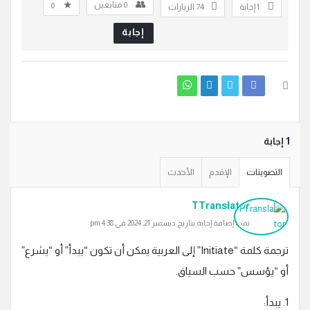
0
متابعين
0
‫1 إجابة
74
الزيارات
إجابة
‫1 إجابة
التصويتات
الإقدم
الأحدث
TTranslator
تمت إضافة إجابة بتاريخ ديسمبر 21, 2024 في 4:38 pm
ترجمة كلمة “Initiate” إلى العربية يمكن أن تكون “يبدأ” أو “يشرع”
أو “يؤسس” حسب السياق.
1. يبدأ: