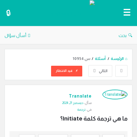
دليل
الترجمة
بحث
أسأل سؤال
الرئيسة
/
أسئلة
/
س 10954
التالي
قيد الانتظار
دليل
Translate
الترجمة
سأل:
ديسمبر 21, 2024
الاحدث
في:
ترجمة
أسئلة
ما هي ترجمة كلمة Initiate؟