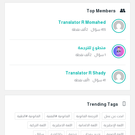
Top Members
Translator R Momahed
455
سؤال
2ألف
نقطة
متطوع للترجمة
1
سؤال
2ألف
نقطة
Translator R Shady
41
سؤال
1ألف
نقطة
Trending Tags
ابحث عن عمل
الترجمة القانوية
القانونية #التقنية
القانونية #الطبية
اللغة الإنجليزية
اللغة الالمانية
اللغة الانجليزية
اللغة التركية
اللغة الصينية
تدريب مجاني
ترجمة
داتا انتري
سؤال