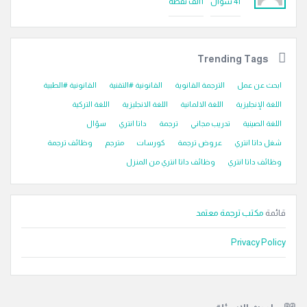
41
سؤال
1ألف
نقطة
Trending Tags
ابحث عن عمل
الترجمة القانوية
القانونية #التقنية
القانونية #الطبية
اللغة الإنجليزية
اللغة الالمانية
اللغة الانجليزية
اللغة التركية
اللغة الصينية
تدريب مجاني
ترجمة
داتا انتري
سؤال
شغل داتا انتري
عروض ترجمة
كورسات
مترجم
وظائف ترجمة
وظائف داتا انتري
وظائف داتا انتري من المنزل
قائمة
مكتب ترجمة معتمد
Privacy Policy