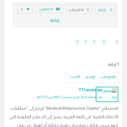
0
متابعين
0
‫1 إجابة
93
الزيارات
إجابة
‫1 إجابة
التصويتات
الإقدم
الأحدث
TTranslator
تمت إضافة إجابة بتاريخ ديسمبر 2, 2024 في 12:57 pm
المصطلح “Medical Malpractice Claims” يُترجم إلى “مطالبات
الأخطاء الطبية” في اللغة العربية. يشير إلى الدعاوى القانونية التي
تُرفع بسبب ارتكاب ممارسات طبية خاطئة أو إهمال من قبل