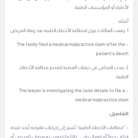
الأطباء أو المؤسسات الطبية.
أمثلة:
1. رفعت العائلة دعوى لمطالبة الأخطاء الطبية بعد وفاة المريض.
– The family filed a medical malpractice claim after the
patient’s death.
2. يبحث المحامي في حيثيات القضية لتقديم مطالبة الأخطاء
الطبية.
– The lawyer is investigating the case details to file a
medical malpractice claim.
التفاصيل:
– “مطالبات الأخطاء الطبية” تُشير إلى إجراءات قانونية تُتخذ نتيجة
ارتكاب خطأ أو إهمال طبي. غالبًا ما تتضمن تعويضات للمريض أو