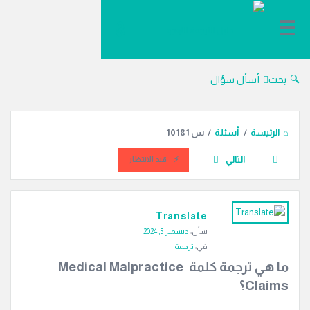
دليل
الترجمة
بحث
أسأل سؤال
الرئيسة
/
أسئلة
/
س 10181
التالي
قيد الانتظار
دليل
Translate
الترجمة
سأل:
ديسمبر 5, 2024
الاحدث
في:
ترجمة
أسئلة
ما هي ترجمة كلمة Medical Malpractice 
Claims؟