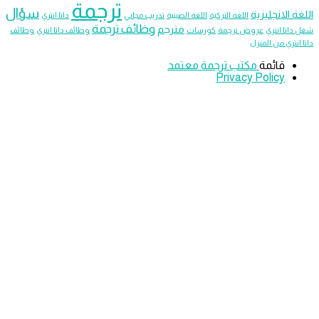
ترجمة
سؤال
الانجليزية
اللغة التركية
اللغة الصينية
تدريب مجاني
داتا انتري
وظائف ترجمة
مترجم
ا انتري
عروض ترجمة
كورسات
وظائف داتا انتري
وظائف
تري من المنزل
قائمة
مكتب ترجمة معتمد
Privacy Policy