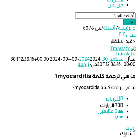
من نحن
ئيسة
/
أسئلة
/
س 6878
الانتظار
ل
Trans
رجمة
سبتمبر 30, 2024
2024-09-30T12:38:16+00:00
2024-09-
30T12:38:16+0
في:
ترجمة
حدث
لة
ترجمة كلمة myocarditis؟
جمة كلمة myocarditis؟
1
‫1 إجابة
73
الزيارات
0
متابعين
0
رك