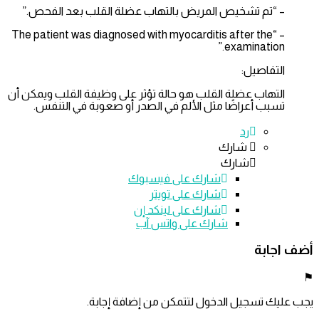
– “تم تشخيص المريض بالتهاب عضلة القلب بعد الفحص.”
– “The patient was diagnosed with myocarditis after the
examination.”
التفاصيل:
التهاب عضلة القلب هو حالة تؤثر على وظيفة القلب ويمكن أن
تسبب أعراضًا مثل الألم في الصدر أو صعوبة في التنفس.
رد
شارك
شارك
شارك على
فيسبوك
شارك على تويتر
شارك على لينكد إن
شارك على واتس آب
اجابة
ليك تسجيل الدخول لتتمكن من إضافة إجابة.