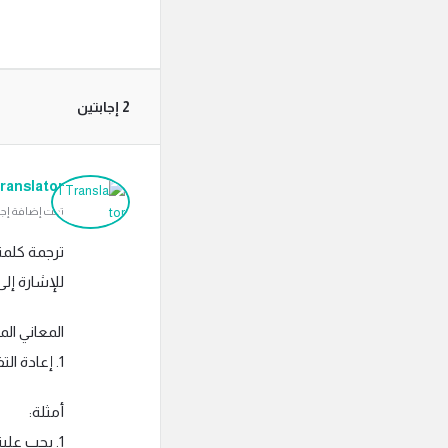
‫2 إجابتين
ranslator
تمت إضافة إجابة بتاريخ م
للإشارة إل
المعاني الم
1. إعادة التفكير: التفكير مجددًا في أمر ما أو إعادة تقييمه.
أمثلة:
1. يجب علينا إعادة التفكير في استراتيجيتنا الحالية.