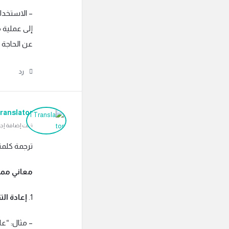
– الاستخدا
إلى عملية 
عن الحاجة 
رد
ranslator
تمت إضافة إجابة بتاريخ م
ترجمة كلمة “Rethink” بالعربية هي “إعادة التفكير” أو “إ
معاني ممك
1.
إعادة الت
– مثال: “علي