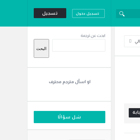
تسجيل
تسجيل دخول
القائمة
ابحث عن ترجمة
الي
الجانبية
البحث
او اسأل مترجم محترف
ابة
سَل سؤالًا