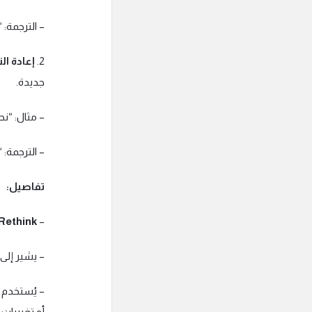
– الترجمة: “We need to rethink our business strategy
2.
إعادة ال
جديدة.
– مثال: “نح
– الترجمة: “We need to rethink the current company policies
تفاصيل:
–
Rethink (إعادة التفكير/إعادة النظر
– يشير إلى
– يُستخدم 
أو تغييرات 