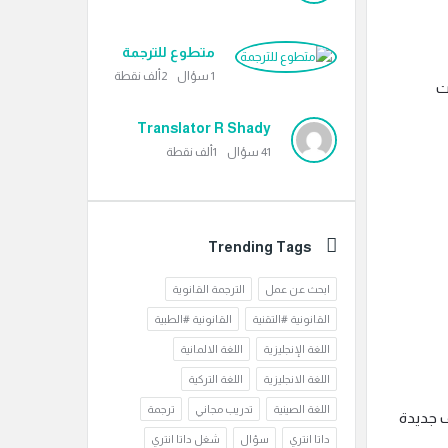
متطوع للترجمة
1
سؤال
2ألف
نقطة
ت
Translator R Shady
41
سؤال
1ألف
نقطة
Trending Tags
ابحث عن عمل
الترجمة القانوية
القانونية #التقنية
القانونية #الطبية
اللغة الإنجليزية
اللغة الالمانية
اللغة الانجليزية
اللغة التركية
اللغة الصينية
تدريب مجاني
ترجمة
ف جديدة
داتا انتري
سؤال
شغل داتا انتري