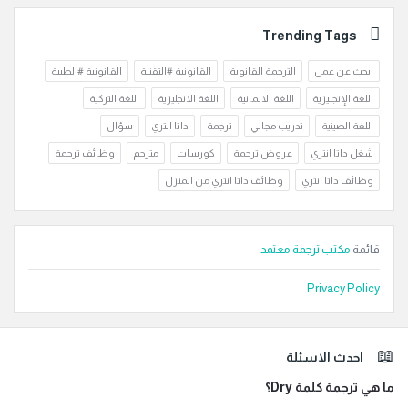
Trending Tags
ابحث عن عمل
الترجمة القانوية
القانونية #التقنية
القانونية #الطبية
اللغة الإنجليزية
اللغة الالمانية
اللغة الانجليزية
اللغة التركية
اللغة الصينية
تدريب مجاني
ترجمة
داتا انتري
سؤال
شغل داتا انتري
عروض ترجمة
كورسات
مترجم
وظائف ترجمة
وظائف داتا انتري
وظائف داتا انتري من المنزل
قائمة
مكتب ترجمة معتمد
Privacy Policy
لفوتر
احدث الاسئلة
ما هي ترجمة كلمة Dry؟