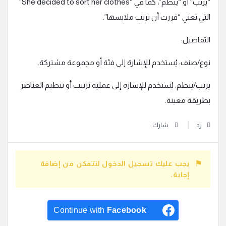
“يرتب” أو “ينظم”، كما في “She decided to sort her clothes”
التي تعني “قررت أن ترتب ملابسها”.
التفاصيل:
نوع/صنف: يُستخدم للإشارة إلى فئة أو مجموعة مشتركة.
يرتب/ينظم: يُستخدم للإشارة إلى عملية ترتيب أو تنظيم العناصر
بطريقة معينة.
رد
شارك
يجب عليك تسجيل الدخول لتتمكن من إضافة
إجابة.
Continue with
Facebook