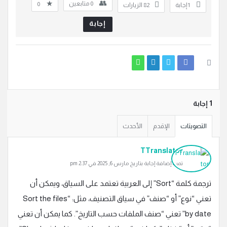
0
متابعين
0
‫1 إجابة
82
الزيارات
إجابة
‫1 إجابة
التصويتات
الإقدم
الأحدث
TTranslator
تمت إضافة إجابة بتاريخ مارس 6, 2025 في 2:37 pm
ترجمة كلمة “Sort” إلى العربية تعتمد على السياق، ويمكن أن
تعني “نوع” أو “صنف” في سياق التصنيف، مثل: “Sort the files
by date” تعني “صنف الملفات حسب التاريخ”. كما يمكن أن تعني