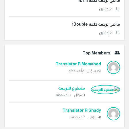
ما هي ترجمة كلمة Drill؟
‫2 إجابتين
ما هي ترجمة كلمة Double؟
‫2 إجابتين
Top Members
Translator R Momahed
455
سؤال
2ألف
نقطة
متطوع للترجمة
1
سؤال
2ألف
نقطة
Translator R Shady
41
سؤال
1ألف
نقطة