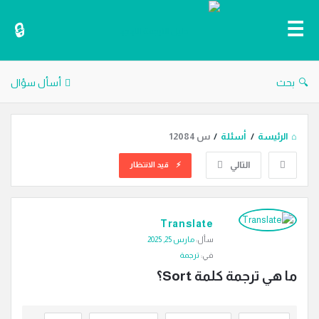
دليل
الترجمة
بحث
أسأل سؤال
الرئيسة
/
أسئلة
/
س 12084
التالي
قيد الانتظار
دليل
Translate
الترجمة
سأل:
مارس 25, 2025
الاحدث
في:
ترجمة
أسئلة
ما هي ترجمة كلمة Sort؟