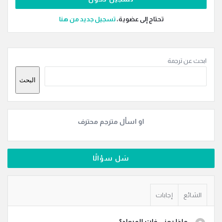
تحتاج إلى عضوية،
‫تسجيل جديد من هنا
القائمة
ابحث عن ترجمة
الجانبية
البحث
او اسأل مترجم محترف
سَل سؤالًا
الشائع
إجابات
ماذا يعني فات الميعاد؟