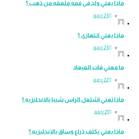
ماذا يعني ولد فى فمه ملعقه من ذهب ؟
ماذا يعني انتهازى ؟
ما معني فات الميعاد
ماذا تعني اشتعل الراس شيبا بالانجليزيه ؟
ماذا يعني يكلف ذراع وساق بالانجليزيه ؟