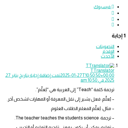
فيسبوك
التصويتات
الإقدم
الأحدث
TTranslator
2025-01-27T10:50:50+00:00
تمت إضافة إجابة بتاريخ يناير 27,
2025 في 10:50 am
ترجمة كلمة “Teach” إلى العربية هي “يُعلِّم”.
– يُعلِّم: فعل يشير إلى نقل المعرفة أو المهارات لشخص آخر.
– مثال: يُعلِّم المعلم الطلاب العلوم.
– ترجمة: The teacher teaches the students science.
– تعليم: يمكن أن يكون بمعنى تقديم التعليم أو التدريب.