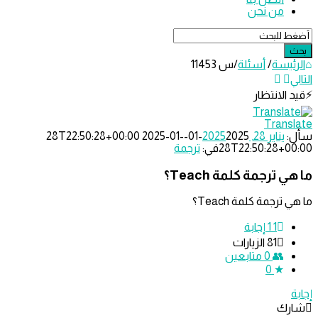
من نحن
ئيسة
/
أسئلة
/
س 11453
الانتظار
ل
Trans
رجمة
يناير 28, 2025
2025-01-28T22:50:28+00:00
2025-01-
28T22:50:28+0
في:
ترجمة
حدث
لة
 ترجمة كلمة Teach؟
ترجمة كلمة Teach؟
1
‫1 إجابة
81
الزيارات
0
متابعين
0
رك