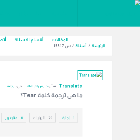
ليل
دليل
الرئيسية
أسئل سؤال
وظائف
الترجمة
لترجمة
القائمة
المقالات
أقسام الاسئلة
أتصل
الرئيسة
/
أسئلة
/
س 15517
دليل
الترجمة
Translate
سأل:
مارس 20, 2026
في:
ترجمة
الاحدث
ما هي ترجمة كلمة Tear؟
أسئلة
‫1 إجابة
79
الزيارات
0
متابعين
إ