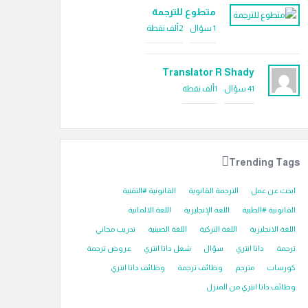
متطوع للترجمة
1
سؤال
2ألف
نقطة
Translator R Shady
41
سؤال
1ألف
نقطة
Trending Tags
ابحث عن عمل
الترجمة القانوية
القانونية #التقنية
القانونية #الطبية
اللغة الإنجليزية
اللغة الالمانية
اللغة الانجليزية
اللغة التركية
اللغة الصينية
تدريب مجاني
ترجمة
داتا انتري
سؤال
شغل داتا انتري
عروض ترجمة
كورسات
مترجم
وظائف ترجمة
وظائف داتا انتري
وظائف داتا انتري من المنزل