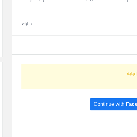
شارك
ابة.
Continue with
Fac
Continue with
Go