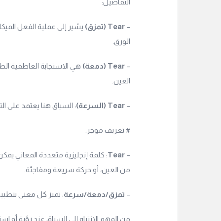
التفاصيل:
–
Tear (تمزق)
يشير إلى عملية الفعل الميكا
الورق.
–
Tear (دمعة)
هي الاستجابة العاطفية الط
العين.
–
Tear (السرعة)
: السياق هنا يعتمد على الت
# تعريف موجز:
–
Tear
: كلمة إنجليزية متعددة المعاني يم
من العين، أو حركة سريعة ومفاجئة.
–
تمزق/دمعة/سرعة
: تميز كل معنى بتطبيق