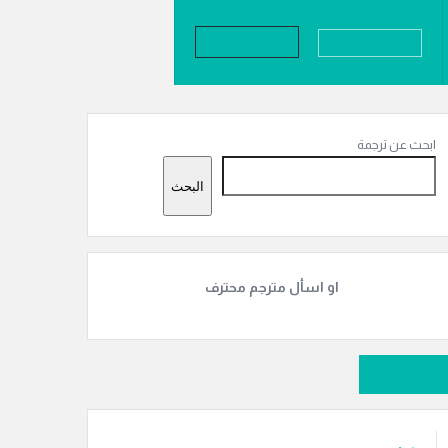
تسجيل
تسجيل دخول
لقائمة
لجانبية
ابحث عن ترجمة
البحث
او اسأل مترجم محترف
سَل سؤالًا