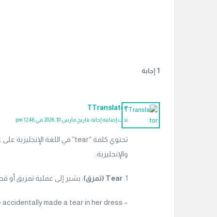
‫1 إجابة
TTranslator
تمت إضافة إجابة بتاريخ مارس 18, 2026 في 12:46 pm
تحتوي كلمة “tear” في اللغة ا
والإنجليزية:
1.
Tear (تمزق)
: يشير إلى عملية تمزيق أو ق
– Example: She accidentally made a tear in her dress.