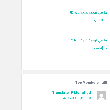
ما هي ترجمة كلمة Drop؟
‫2 إجابتين
ما هي ترجمة كلمة Drill؟
‫2 إجابتين
Top Members
Translator R Momahed
455
سؤال
2ألف
نقطة